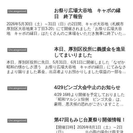
お祭り広場大谷地 キャポの縁
Uncategorized
日 終了報告
2026年5月30日（土）～31日（日）の2日間、キャポ大谷地（札幌市
厚別区大谷地東３丁目3-20）にて開催されました「お祭り広場大谷
地 キャポの縁日」はたくさんのご来場をいただき無事に終了いたし
ました！6/17（水）に「令和６年能登半島地震」で被害に見舞われた
方々に対し、開催自治体である厚別区役所へ義援金をお渡ししてきま
した。募金、出店者よりの寄付合計金額 73,386円
本日、厚別区役所に義援金を進呈
Uncategorized
してまいりました
本日、厚別区役所に先日、5月31日、6月1日に開催しました「なぜか
昭和の懐かしさ漂う お祭り広場大谷地 キャポの縁日」にてみなさ
まより賜りました募金、出店者よりお預かりしました収益の一部を義
援金として、厚別区役所経由、日本赤十字社を通じて「令和６年能登
半島地震」で被害にみまわれた方に対して義援金をお送りしてまいり
ました。
4/29ビンゴ大会中止のお知らせ
Uncategorized
4/29 16時より開催を予定しておりました
「昭和マルシェ恒例 ビンゴ大会」は、
豪雨、悪天候の恐れがごさいますことか
ら開催中止.,次回開催予定の
Showamarche in 厚別 春のお祭り広場
2025にて5/5に行われる際に景品を2倍
第47回もみじ台夏祭り開催情報！
Uncategorized
【開催日時】2026年8月1日（土）～2日
（日） ※小雨の場合は雨天決