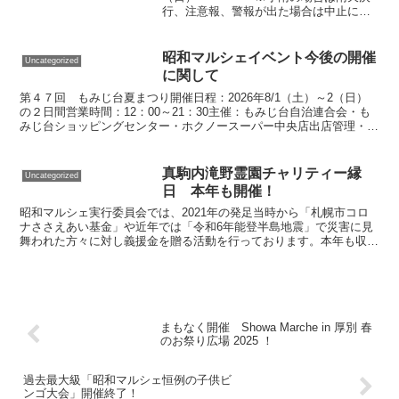
行、注意報、警報が出た場合は中止にな
る場合がございます！【会場】 もみじ
台ショッピングセンター、ホクノースー
パー中央店駐車場 （札幌市厚
昭和マルシェイベント今後の開催
Uncategorized
別区もみじ台北7丁目1-2）【営業時間】
に関して
両日ともに12：00～21：30（LO：21：
00）【主催】もみじ台自治連合会、もみ
第４７回 もみじ台夏まつり開催日程：2026年8/1（土）～2（日）
じ台ショッピングセンター、ホクノース
の２日間営業時間：12：00～21：30主催：もみじ台自治連合会・も
ーパー中央店【出店管理・運営】昭和マ
みじ台ショッピングセンター・ホクノースーパー中央店出店管理・運
ルシェ実行委員会
営：昭和マルシェ実行委員会（お問合せ：090-3119-0999）詳細に関
しては後日掲載！真駒内滝野霊園 チャリティー縁日
真駒内滝野霊園チャリティー縁
Uncategorized
日 本年も開催！
昭和マルシェ実行委員会では、2021年の発足当時から「札幌市コロ
ナささえあい基金」や近年では「令和6年能登半島地震」で災害に見
舞われた方々に対し義援金を贈る活動を行っております。本年も収益
の一部を義援金として、札幌市より日本赤十字社を通じて被災地に届
ける活動を継続して行います。みなさまのご理解とご協力をよろしく
お願い申し上げます。昭和マルシェ実行委員会一同
まもなく開催 Showa Marche in 厚別 春
のお祭り広場 2025 ！
過去最大級「昭和マルシェ恒例の子供ビ
ンゴ大会」開催終了！