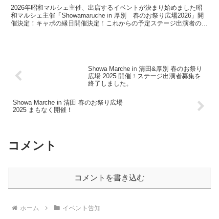
2026年昭和マルシェ主催、出店するイベントが決まり始めました昭
和マルシェ主催「Showamaruche in 厚別 春のお祭り広場2026」開
催決定！キャポの縁日開催決定！これからの予定ステージ出演者の募
集に関してステージ観覧注意事項‼（厳守願います）※変更点ありス
テージ上のパフォーマンスを撮影される方にお願い※新ルールステー
ジ出演希望などのお問い合わせ（コンテンツに関するお問い合わせ、
営業、出店希望は現在募集しておりません！）
Showa Marche in 清田&厚別 春のお祭り
広場 2025 開催！ステージ出演者募集を
終了しました。
Showa Marche in 清田 春のお祭り広場
2025 まもなく開催！
コメント
コメントを書き込む
ホーム
イベント告知