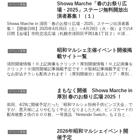
Showa Marche「春のお祭り広
イベント告知
場・2025」ステージ無料開放出
演者募集！（１）
Showa Marche in 清田「春のお祭り広場・2025」ステージ出演者募
集！【開催日時】2025年4月26日（土）～4月29日（火・祝）までの4
日間【会場】市民交流広場（札幌市清田区平岡1条1丁目２）※清田
区総合庁舎正面【営業時間】...
昭和マルシェ主催イベント開催掲
イベント告知
載サイト一覧
清田開催情報！※上記画像をクリック！厚別開催情報！※上記画像を
クリック！※清田開催記事掲載予定です！※取材記事掲載予定です。
なお折込チラシも配布されます！（厚別開催分）折込エリア：厚別中
央、厚別北、厚別西、厚別東、厚別南、青葉町、もみじ台、...
まもなく開催 Showa Marche in
イベント告知
厚別 春のお祭り広場 2025 ！
前回、4/29に開催予定だった「昭和マルシェ恒例子供ビンゴ大会」で
すが、悪天候によりやむなく中止となりましたため、ビンゴカードの
配布枚数２倍の６００枚、一等賞品「Nintendo Switch」も２台と景
品も２倍の量での開催となります！
2026年昭和マルシェイベント開
イベント告知
催予定