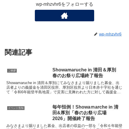
wp-mhzvhr6をフォローする
wp-mhzvhr6
関連記事
Showamaruche in 清田＆厚別
ご挨拶
春のお祭り広場終了報告
Showamaruche in 清田＆厚別にてみなさまより賜りました募金、出
店者よりの義援金を清田区役所、厚別区役所より日本赤十字社を通じ
て「令和6年能登半島地震」で災害に見舞われた方に対して義援金を
贈る活動をしております。
毎年恒例！Showaｍarche in 清
イベント告知
田&厚別「春のお祭り広場
2026」開催終了報告
みなさまより賜りました募金、出店者の収益の一部を「令和６年能登