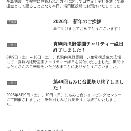
半島地震」で被害に見舞われた方々に対して日本赤十字社を通じて義
援金として贈ることとなり本日、清田区役所にお預けいたしました。
清田開催義援金総額 43,051円みなさまより賜りました募金、出店者
の収益の一部を「令和６年能登半島地震」で被害に見舞われた方々に
対して日本赤十字社を通じて義援金として贈ることとなり本日、厚別
2026年 新年のご挨拶
ご挨拶
区役所にお預けいたしました。厚別開催義援金総額 72,498円
新年明けましておめでとうございます！
真駒内滝野霊園チャリティー縁日
ご挨拶
終了しました！
8月9日（土）～16日（土）、真駒内滝野霊園 八角堂横芝生の広場
にて、真駒内滝野霊園チャリティー縁日を開催いたしました。期間中
はたくさんのご来場をいただきまことにありがとうございました。
第46回もみじ台夏祭り終了しまし
ご挨拶
た！
2025年8月9日（土）、10日（日）にもみじ台ショッピングセンター
にて開催されました「第46回もみじ台夏祭り」は終了いたしまし
た。